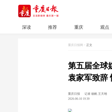
深读
推荐
重庆
观点
科教
人文
民生
清廉重庆
重庆日报网
>
正文
第五届全球
袁家军致辞 
重庆日报
记者 杨帆 王天翊
2026-06-10 19:39