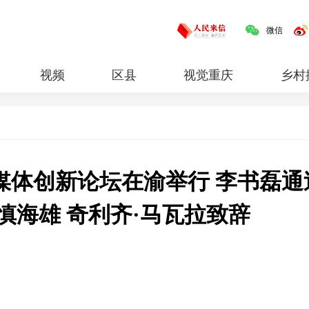
微信
视频
区县
视觉重庆
乡村
红岩
专题
媒体创新论坛在渝举行 李书磊通
慎海雄 奇利齐·马瓦拉致辞