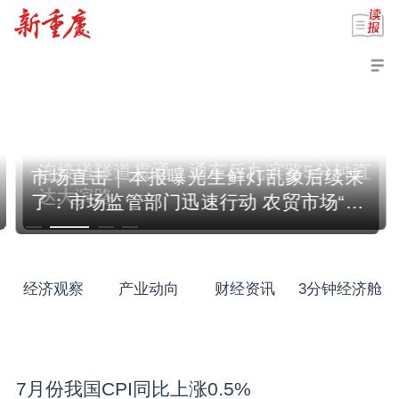
连接道隧道贯通！通车后九滨路5分钟直
市场直击｜本报曝光生鲜灯乱象后续来
达大滨路
了：市场监管部门迅速行动 农贸市场“美
颜”被现场叫停
经济观察
产业动向
财经资讯
3分钟经济舱
7月份我国CPI同比上涨0.5%