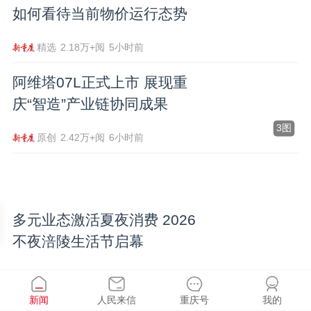
如何看待当前物价运行态势
精选
2.18万+阅
5小时前
阿维塔07L正式上市 展现重
庆“智造”产业链协同成果
3图
原创
2.42万+阅
6小时前
多元业态激活夏夜消费 2026
不夜涪陵生活节启幕
原创
2.42万+阅
6小时前
新闻
人民来信
重庆号
我的
重报观察｜软件可远程更