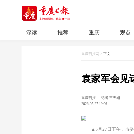
深读
推荐
重庆
观点
科教
人文
民生
清廉重庆
重庆日报网
>
正文
袁家军会见
重庆日报
记者 王天翊
2026-05-27 19:06
▲5月27日下午，市