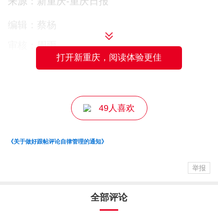
来源：新重庆-重庆日报
达23万张，养老照护业规模达70亿元，婴
编辑：蔡杨
幼儿托位数增至14.6万个。
审核：周雨
服务业不断拓展开放新空间。作为中西部
打开新重庆，阅读体验更佳
主编：曾立
地区首个服务业扩大开放综合试点城市，
重庆主动对接高标准国际经贸规则，加快
49人喜欢
构建现代化集疏运体系和综合服务体系，
落地全球设计之都、国际商事仲裁中
《关于做好跟帖评论自律管理的通知》
心、“一带一路”国际技术转移中心等标志性
项目。2025年，全市服务进出口增长7%，
举报
服务业实际使用外资占使用外资总额的比
全部评论
重达到75.2%。同时，重庆聚焦西部陆海新