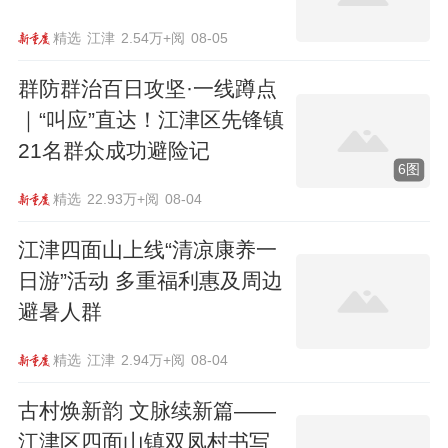
精选
江津
2.54万+阅
08-05
群防群治百日攻坚·一线蹲点
｜“叫应”直达！江津区先锋镇
21名群众成功避险记
6图
精选
22.93万+阅
08-04
江津四面山上线“清凉康养一
日游”活动 多重福利惠及周边
避暑人群
精选
江津
2.94万+阅
08-04
古村焕新韵 文脉续新篇——
江津区四面山镇双凤村书写