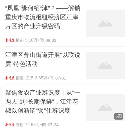
“凤凰”缘何栖“津”？——解锁
重庆市物流枢纽经济区江津
片区的产业升级密码
精选
5.10万+阅
08-02
江津区鼎山街道开展“以联说
廉”特色活动
精选
江津
3.65万+阅
07-31
聚焦食农产业辨识度｜从“一
两天”到“长期保鲜”，江津花
椒以创新链“锁”住辨识度
6图
原创
44.69万+阅
07-24