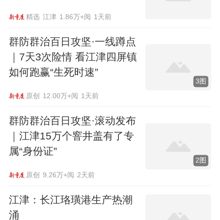
精选
江津
1.86万+阅
1天前
群防群治百日攻坚·一线蹲点
｜7天3次险情 看江津四屏镇
如何跑赢“生死时速”
3图
原创
12.00万+阅
1天前
群防群治百日攻坚·滚动发布
｜江津15万个窨井盖有了专
属“身份证”
2图
原创
9.26万+阅
2天前
江津：长江珞璜港生产热潮
涌