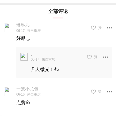
消沉几年后，陈林无意中听到有人议论自
全部评论
己“今后肯定啥都干不成”。这反倒激起他的
勇气。
琳琳儿
赞
06-17
来自重庆
好励志
经过一番考虑，陈林买回20只鸭子。没想
到，两个月后鸭子“全军覆没”。
.
赞
06-17
来自重庆
有人劝他：你这条件够吃低保，何苦折
凡人微光！👍
腾？
一笼小龙包
“国家确实可以让我吃低保。如果我闯不出
赞
06-16
来自重庆
名堂，到时候再吃低保也不迟！”陈林回
点赞👍
答。