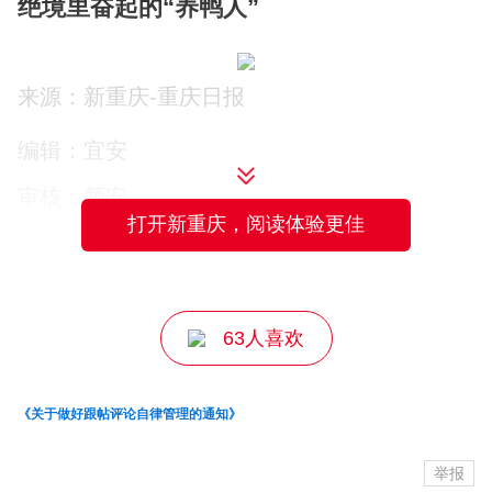
绝境里奋起的“养鸭人”
来源：新重庆-重庆日报
▲陈林。记者 何庆渝 摄
编辑：宜安
1994年，18岁的陈林在老家隆盛镇十隆村
审核：颜安
的砖厂当学徒，双手被绞进了机器。等他
打开新重庆，阅读体验更佳
主编：邹密
醒来，发现自己右臂齐肩断掉，左臂只剩
上臂。
63人喜欢
“那时候觉得天塌了。”当时陈林饭要人喂，
厕所要人背，好胜的他觉得自己成了“废
《关于做好跟帖评论自律管理的通知》
人”。
举报