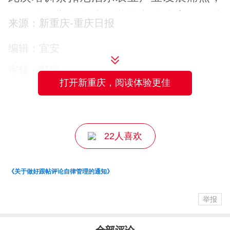
聚焦水稻高产栽培、蔬菜良种培育、智慧
来源：新重庆-重庆日报
农机应用、生态畜禽养殖、鱼菜共生种
编辑：宜安
养、农产品市场化发展等内容，通过理论
审核：邹密
授课和实地观摩相结合的方式，为来自尼
打开新重庆，阅读体验更佳
泊尔的20名学员提供系统化、实操化的技
主编：颜安
术培训。
22人喜欢
在重庆现代农业产业园区，水稻、辣椒、
茄子等当季作物引起了学员们浓厚的兴
《关于做好跟帖评论自律管理的通知》
趣，大家围绕茄子剪枝二次生长、水稻合
理密植等问题踊跃发问；在重庆天友乳业
举报
基地，现代化管理让畜牧养殖示范户苏博