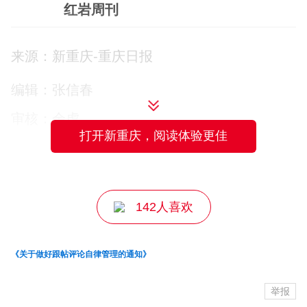
红岩周刊
依托“产业链党建联建平台”，园区启动资源
联动机制，精准梳理推送市、区两级节能
来源：新重庆-重庆日报
环保产业扶持政策，主动对接重庆科技大
编辑：张信春
学，助力企业搭建产学研合作桥梁。
审核：余虎
打开新重庆，阅读体验更佳
如今，臻焱科技已与重庆科技大学共建了
主编：张珺
固废资源化联合实验室，攻克关键技术4
项，斩获专利44项。2025年，企业年产值
142人喜欢
突破1.7亿元，成功成长为节能环保产业
链“链主”企业。
《关于做好跟帖评论自律管理的通知》
一家企业的跃升，折射的是一个园区的蜕
举报