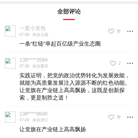
变。而这一切的核心密码，正是一条贯穿
全部评论
产业、服务、治理的党建“红链”。
一笼小龙包
赞
07-09
来自云南
一条“红链”串起百亿级产业生态圈
▲园区开展“典”亮法治路“渡”企新发展活动。
139****3594
2
07-09
来自重庆
实践证明，把党的政治优势转化为发展效能，
▲企业员工欢度元宵节。
就能为高质量发展注入源源不断的红色动能。
让党旗在产业链上高高飘扬，这既是创新探
索，更是制胜之道！
▲“青律助新·法护万家”活动走进园区。
（本组图片均由受访者
138****8648
赞
07-09
来自浙江
提供）
让党旗在产业链上高高飘扬