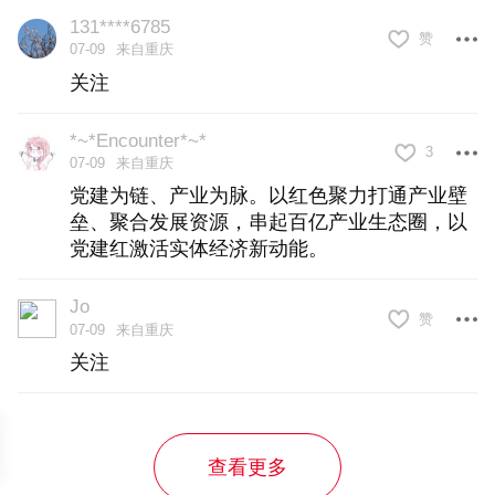
从各干各到“链”成片
131****6785
赞
07-09
来自重庆
党组织牵头破难题
关注
臻焱科技的“逆袭”，底气是“找准组织、融
*~*Encounter*~*
3
07-09
来自重庆
入链条”。
党建为链、产业为脉。以红色聚力打通产业壁
垒、聚合发展资源，串起百亿产业生态圈，以
园区以“两个覆盖”集中攻坚行动为契机，推
党建红激活实体经济新动能。
动重点企业实现党组织全覆盖。目前，天
Jo
赞
安片区已组建非公党组织53个，覆盖企业1
07-09
来自重庆
关注
47家，纳管党员468名，实现党组织全域扎
根。
查看更多
“有组织”是第一步，更重要的是让组