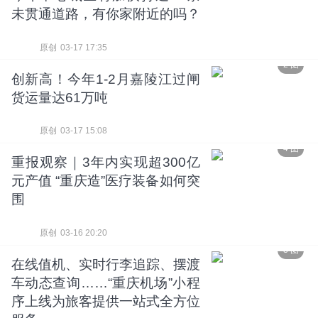
未贯通道路，有你家附近的吗？
原创
03-17 17:35
2 图
创新高！今年1-2月嘉陵江过闸
货运量达61万吨
原创
03-17 15:08
4 图
重报观察｜3年内实现超300亿
元产值 “重庆造”医疗装备如何突
围
原创
03-16 20:20
3 图
在线值机、实时行李追踪、摆渡
车动态查询……“重庆机场”小程
序上线为旅客提供一站式全方位