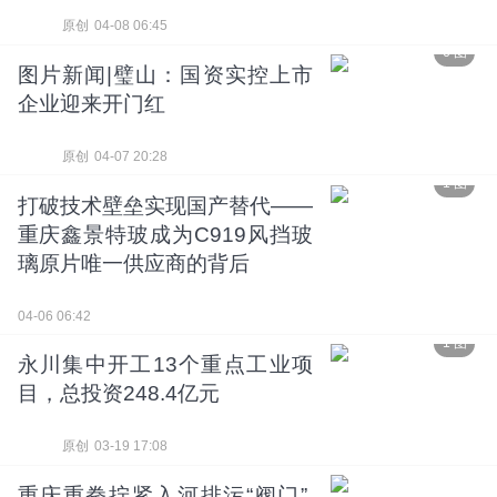
原创
04-08 06:45
6 图
图片新闻|璧山：国资实控上市
企业迎来开门红
原创
04-07 20:28
1 图
打破技术壁垒实现国产替代——
重庆鑫景特玻成为C919风挡玻
璃原片唯一供应商的背后
04-06 06:42
1 图
永川集中开工13个重点工业项
目，总投资248.4亿元
原创
03-19 17:08
重庆重拳拧紧入河排污“阀门”