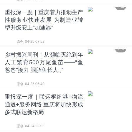
1 图
重报深一度｜重庆着力推动生产
性服务业快速发展 为制造业转
型升级安上“加速器”
原创
04-25 07:52
5 图
乡村振兴周刊｜从濒临灭绝到年
人工繁育500万尾鱼苗——“鱼
爸爸”接力 胭脂鱼长大了
原创
04-25 06:49
重报深一度｜联运枢纽港+物流
通道+服务网络 重庆将加快形成
多式联运新格局
原创
04-24 23:03