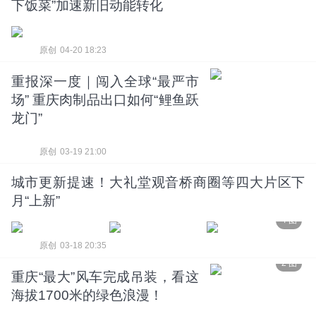
下饭菜”加速新旧动能转化
原创
04-20 18:23
重报深一度｜闯入全球“最严市
4 图
场” 重庆肉制品出口如何“鲤鱼跃
龙门”
原创
03-19 21:00
城市更新提速！大礼堂观音桥商圈等四大片区下
月“上新”
4 图
原创
03-18 20:35
2 图
重庆“最大”风车完成吊装，看这
海拔1700米的绿色浪漫！