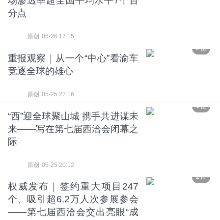
场渗透率超全国平均水平7个百
分点
原创
05-26 17:15
2 图
重报观察｜从一个“中心”看渝车
竞逐全球的雄心
原创
05-25 22:16
1 图
“西”迎全球聚山城 携手共进谋未
来——写在第七届西洽会闭幕之
际
原创
05-25 20:12
2 图
权威发布｜签约重大项目247
个、吸引超6.2万人次参展参会
——第七届西洽会交出亮眼“成