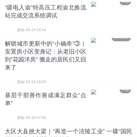
1 图
“疆电入渝”特高压工程渝北换流
站完成交流系统调试
原创
04-24 16:44
00:00:00
解锁城市更新中的“小确幸”③｜
安置房小区变身记：从老旧小区
到“花园洋房” 搬走的居民们又回
来了
原创
04-24 16:00
4 图
基层干部善作善成满足群众“点
单”
原创
04-24 07:08
大区大县挑大梁｜“再造一个涪陵工业” 一碟“国民