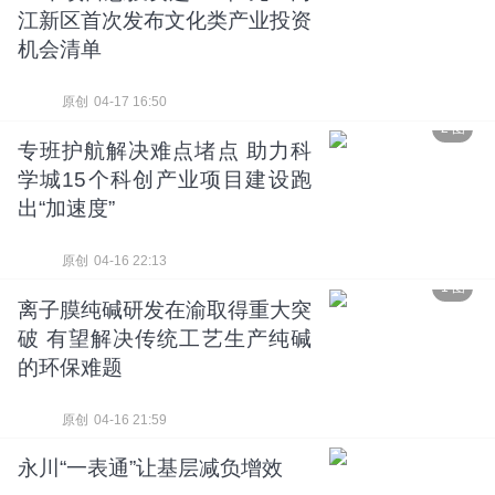
江新区首次发布文化类产业投资
机会清单
原创
04-17 16:50
2 图
专班护航解决难点堵点 助力科
学城15个科创产业项目建设跑
出“加速度”
原创
04-16 22:13
1 图
离子膜纯碱研发在渝取得重大突
破 有望解决传统工艺生产纯碱
的环保难题
原创
04-16 21:59
永川“一表通”让基层减负增效