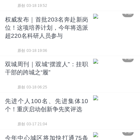
原创
03-18 19:52
2 图
权威发布｜首批203名奔赴新岗
位！这项培养计划，今年将选派
超220名科研人员参与
原创
03-18 19:06
2 图
双城周刊｜双城“摆渡人”：挂职
干部的跨城之“履”
原创
03-18 06:25
先进个人100名、先进集体10
个！重庆启动创新争先奖评选
原创
03-17 21:04
2 图
今年中心城区将加快打通75条