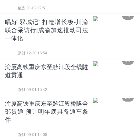
精选
01-02 07:51
4 图
唱好“双城记” 打造增长极-川渝
联合采访行|成渝加速推动司法
一体化
原创
12-30 16:54
3 图
渝厦高铁重庆东至黔江段全线隧
道贯通
原创
09-01 15:42
3 图
渝厦高铁重庆东至黔江段桥隧全
部贯通 预计明年底具备通车条
件
原创
09-01 14:08