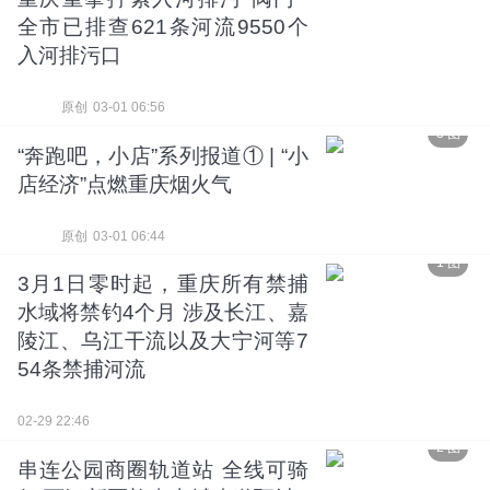
全市已排查621条河流9550个
入河排污口
原创
03-01 06:56
3 图
“奔跑吧，小店”系列报道① | “小
店经济”点燃重庆烟火气
原创
03-01 06:44
1 图
3月1日零时起，重庆所有禁捕
水域将禁钓4个月 涉及长江、嘉
陵江、乌江干流以及大宁河等7
54条禁捕河流
02-29 22:46
2 图
串连公园商圈轨道站 全线可骑