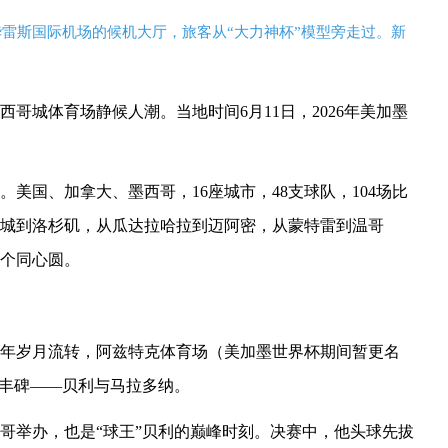
华雷斯国际机场的候机大厅，旅客从“大力神杯”模型旁走过。新
哥城体育场静候人潮。当地时间6月11日，2026年美加墨
美国、加拿大、墨西哥，16座城市，48支球队，104场比
城到洛杉矶，从瓜达拉哈拉到迈阿密，从蒙特雷到温哥
一个同心圆。
6年岁月流转，阿兹特克体育场（美加墨世界杯期间暂更名
球丰碑——贝利与马拉多纳。
西哥举办，也是“球王”贝利的巅峰时刻。决赛中，他头球先拔