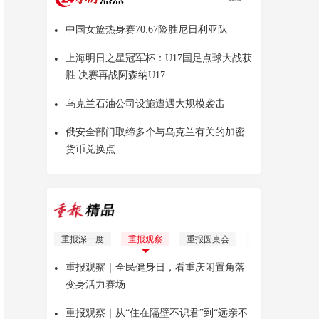
•
中国女篮热身赛70:67险胜尼日利亚队
•
上海明日之星冠军杯：U17国足点球大战获
胜 决赛再战阿森纳U17
•
乌克兰石油公司设施遭遇大规模袭击
•
俄安全部门取缔多个与乌克兰有关的加密
货币兑换点
重报深一度
重报观察
重报圆桌会
理响青年
Yo
•
重报观察｜全民健身日，看重庆闲置角落
变身活力赛场
•
重报观察｜从“住在隔壁不识君”到“远亲不