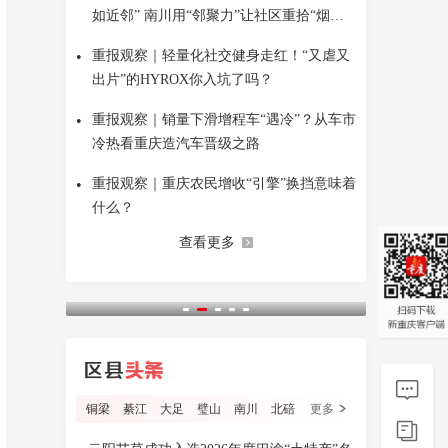
如近邻” 南川用“邻聚力”让社区重拾“烟火
气”
•
重报观察｜轻量化社交健身走红！“又虐又
出片”的HYROX你入坑了吗？
•
重报观察｜销量下滑增程车“遇冷”？从车市
冷热看重庆造汽车晋级之路
•
重报观察｜重庆农民增收“引擎”换挡意味着
什么？
查看更多
铜梁
綦江
大足
璧山
南川
北碚
更多