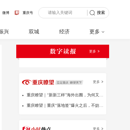
搜索
微博
重庆号
振兴
双城
经济
更多
更多
更多
•
重庆瞭望｜“新新三样”海外出圈，为何又是中国
•
重庆瞭望｜重庆“落地签”爆火之后，不妨多问几句
更多