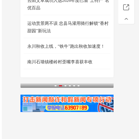
云阳艾草成功入选2026年度巴渝“土特产”名
优百品
运动赏景两不误 忠县马灌用骑行解锁“香村
甜园”新玩法
永川秋收上线，“铁牛”跑出秋收加速度！
南川石墙镇楼岭村歪嘴李喜获丰收