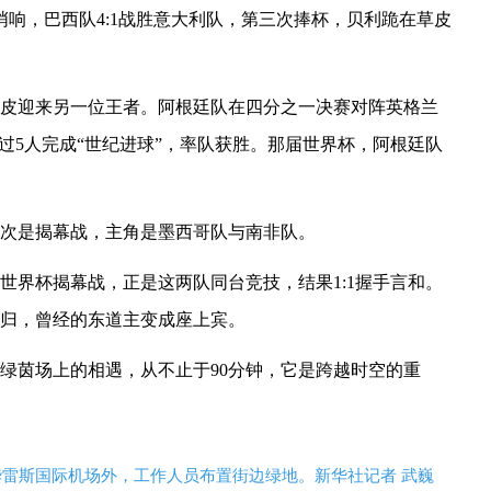
哨响，巴西队4:1战胜意大利队，第三次捧杯，贝利跪在草皮
草皮迎来另一位王者。阿根廷队在四分之一决赛对阵英格兰
过5人完成“世纪进球”，率队获胜。那届世界杯，阿根廷队
这次是揭幕战，主角是墨西哥队与南非队。
非世界杯揭幕战，正是这两队同台竞技，结果1:1握手言和。
回归，曾经的东道主变成座上宾。
绿茵场上的相遇，从不止于90分钟，它是跨越时空的重
华雷斯国际机场外，工作人员布置街边绿地。新华社记者 武巍