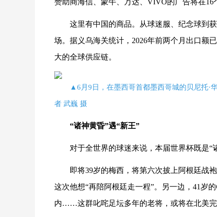
赞助商海信、蒙牛、万达、VIVO的广告将在1
这里有中国的商品。从球迷服、纪念球到获
场。据义乌海关统计，2026年前两个月出口额已突
大的全球供应链。
▲6月9日，在墨西哥首都墨西哥城的贝尼托
者 武巍 摄
“诸神黄昏”遇“新王”
对于全世界的球迷来说，本届世界杯既是“诸
即将39岁的梅西，将第六次披上阿根廷战
这次他想“再陪阿根廷走一程”。另一边，41岁
内……这群叱咤足坛多年的老将，或将在北美完