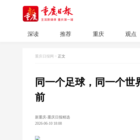
深读
推荐
重庆
观点
科教
人文
民生
清廉重庆
重庆日报网
>
正文
同一个足球，同一个世
前
新重庆-重庆日报精选
2026-06-10 18:08