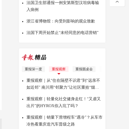
•
法国卫生部通报一例安第斯型汉坦病毒输
入病例
•
浙江省博物馆：向受到影响的观众致歉
•
法国下周开始禁止“未经同意的电话营销”
重报深一度
重报观察
重报圆桌会
理响青年
Yo
•
重报观察｜从“住在隔壁不识君”到“远亲不
如近邻” 南川用“邻聚力”让社区重拾“烟火
气”
•
重报观察｜轻量化社交健身走红！“又虐又
出片”的HYROX你入坑了吗？
•
重报观察｜销量下滑增程车“遇冷”？从车市
冷热看重庆造汽车晋级之路