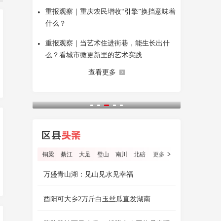
•
重报观察｜重庆农民增收“引擎”换挡意味着
什么？
•
重报观察｜当艺术住进街巷，能生长出什
么？看城市微更新里的艺术实践
查看更多
铜梁
綦江
大足
璧山
南川
北碚
更多
万盛青山湖：见山见水见幸福
酉阳可大乡2万斤白玉丝瓜直发湖南