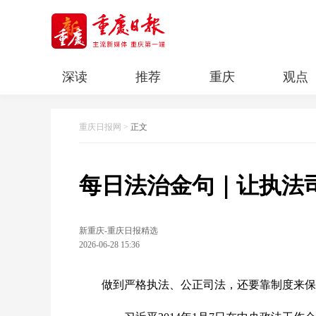
深读
推荐
重庆
观点
科教
人文
民生
清廉重庆
重庆日报网
>
正文
每日法治金句｜让执法
新重庆-重庆日报精选
2026-06-28 15:36
做到严格执法、公正司法，还要靠制度来保