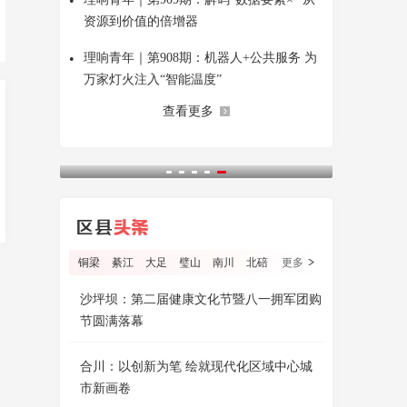
•
资源到价值的倍增器
•
理响青年｜第908期：机器人+公共服务 为
万家灯火注入“智能温度”
查看更多
铜梁
綦江
大足
璧山
南川
北碚
更多
沙坪坝：第二届健康文化节暨八一拥军团购
节圆满落幕
合川：以创新为笔 绘就现代化区域中心城
市新画卷