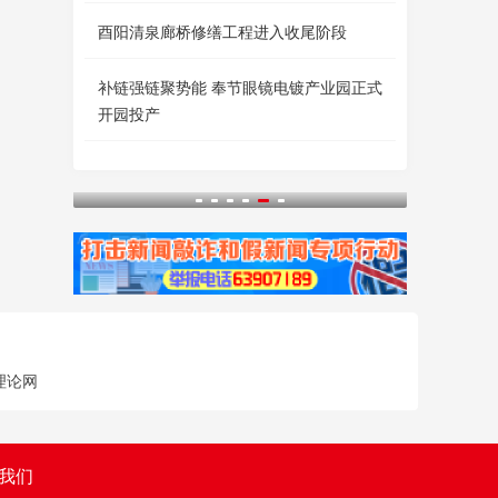
酉阳清泉廊桥修缮工程进入收尾阶段
补链强链聚势能 奉节眼镜电镀产业园正式
开园投产
理论网
我们