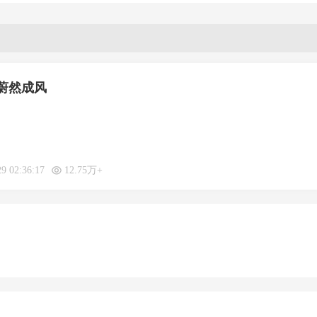
蔚然成风
重报深一度
重报观察
29 02:36:17
12.75万+