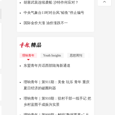
•
胡塞武装连续袭船 沙特作何应对？
•
中央气象台11时对台风“鲸鱼”停止编号
•
国际金价大涨 油价涨跌不一
重报圆桌会
理响青年
Youth Insights
思想周刊
理响少年
红
•
东盟青年共话西部陆海新通道
•
理响青年｜第911期：美食 玩乐 青年 重庆
夏日经济的破圈利器
•
理响青年｜第910期：驻村干部一线手记 把
乡村蓝图干成振兴实景
理响青年｜第909期：解码“数据要素×” 从