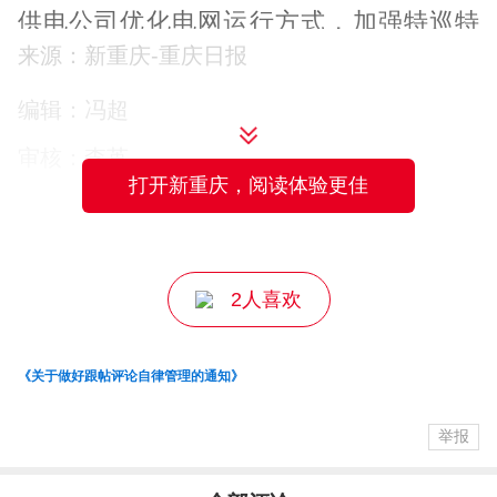
供电公司优化电网运行方式，加强特巡特
来源：新重庆-重庆日报
护，全力保障分蜂、取蜜、加工等全流程
用电可靠。
编辑：冯超
审核：李苒
下一步，国网重庆南川供电公司将持续聚
打开新重庆，阅读体验更佳
主编：王萃
焦乡村特色产业，深化网格化服务，开展
用电走访与隐患治理，不断完善山区电网
结构，以充足电力支撑中蜂养殖规模扩
2人喜欢
大、产品精深加工与品牌打造，助力金佛
山高山好蜜走出大山，为乡村振兴注入强
《关于做好跟帖评论自律管理的通知》
劲动能。
举报
（郑丽新）