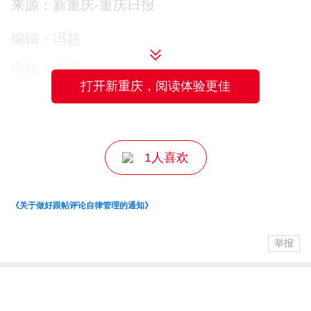
来源：新重庆-重庆日报
电时间、作业范围、复电计划，耐心解答
群众用电疑问，做好全周期便民告知服
编辑：冯超
务，提前打消用户用电顾虑，贴心暖心的
审核：李苒
供电服务收获群众广泛认可。
打开新重庆，阅读体验更佳
主编：王萃
下一步，国网重庆南川供电公司将持续深
化“一停多用” 作业模式，不断优化电网检修
1人喜欢
方案，统筹电网建设、设备守护、便民服
务各项工作，以可靠电力、暖心服务守护
《关于做好跟帖评论自律管理的通知》
万家用电，为地方经济社会平稳发展保驾
举报
护航。
（秦秋雨 郑丽新）