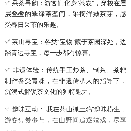
✅ 采茶寻韵：游客们化身“茶农”，穿梭在层
层叠叠的翠绿茶垄间，采摘鲜嫩茶芽，感
受春日采茶的乐趣。
✅ 茶山寻宝：各类“宝物”藏于茶园深处，边
踏青边寻宝，每一步都有惊喜。
✅ 非遗体验：传统手工炒茶、制茶、茶粑
制作备受青睐，在非遗传承人的指导下，
沉浸式解锁茶文化的独特魅力。
✅ 趣味互动：“我在茶山抓土鸡”趣味横生，
游客凭券参与，在山野间追逐嬉戏，尽享
纯粹的田园之乐。