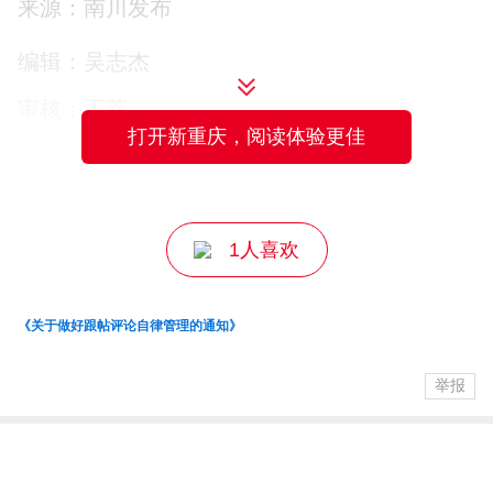
来源：南川发布
编辑：吴志杰
审核：王萃
特色茶馆内，免费品饮香茗，一口下去，
打开新重庆，阅读体验更佳
春日的清甜在舌尖蔓延；乡村集市上，泡
主编：王成
椒、生态蔬菜、土鸡等本地农特产品琳琅
满目，都是原生态好味道，引得游客纷纷
1人喜欢
驻足选购。
《关于做好跟帖评论自律管理的通知》
举报
活动尾声，大家围坐在一起，品尝地道泡
椒农家美食，让味蕾邂逅山野风味，不负
春日好时光～