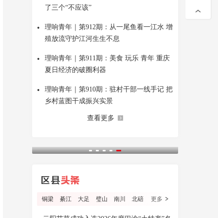
了三个“不应该”
•
理响青年｜第912期：从一尾鱼看一江水 增
殖放流守护江河生生不息
•
理响青年｜第911期：美食 玩乐 青年 重庆
夏日经济的破圈利器
•
理响青年｜第910期：驻村干部一线手记 把
乡村蓝图干成振兴实景
查看更多
铜梁
綦江
大足
璧山
南川
北碚
更多