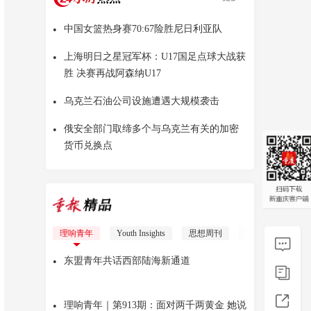
•
中国女篮热身赛70:67险胜尼日利亚队
•
上海明日之星冠军杯：U17国足点球大战获
胜 决赛再战阿森纳U17
•
乌克兰石油公司设施遭遇大规模袭击
•
俄安全部门取缔多个与乌克兰有关的加密
货币兑换点
重报圆桌会
理响青年
Youth Insights
思想周刊
理响少年
红
•
东盟青年共话西部陆海新通道
•
理响青年｜第913期：面对两千两黄金 她说