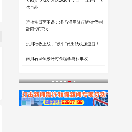
云阳艾草成功入选2026年度巴渝“土特产”名
优百品
运动赏景两不误 忠县马灌用骑行解锁“香村
甜园”新玩法
永川秋收上线，“铁牛”跑出秋收加速度！
南川石墙镇楼岭村歪嘴李喜获丰收