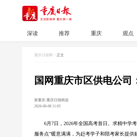
深读
推荐
重庆
观点
科教
人文
民生
清廉重庆
重庆日报网
>
正文
国网重庆市区供电公司
新重庆-重庆日报精选
2026-06-08 11:05
6月7日，2026年全国高考首日。求精中学
服务点”暖意满满，为赶考学子和陪考家长提供