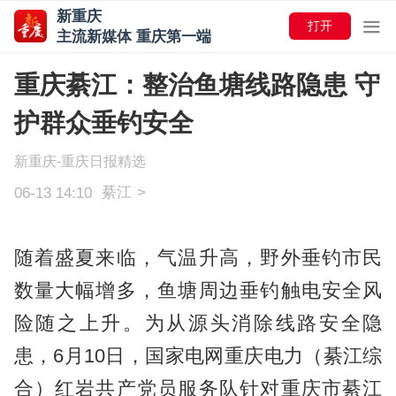
新重庆
打开
主流新媒体 重庆第一端
重庆綦江：整治鱼塘线路隐患 守
护群众垂钓安全
新重庆-重庆日报精选
綦江
>
06-13 14:10
随着盛夏来临，气温升高，野外垂钓市民
数量大幅增多，鱼塘周边垂钓触电安全风
险随之上升。为从源头消除线路安全隐
患，6月10日，国家电网重庆电力（綦江综
合）红岩共产党员服务队针对重庆市綦江