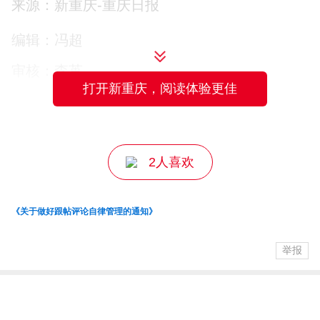
除硬件升级改造外，服务队队员同步开展
来源：新重庆-重庆日报
安全用电宣传，向周边垂钓爱好者、鱼塘
编辑：冯超
经营者讲解高压线下垂钓的严重危害，普
审核：李苒
及安全垂钓常识与触电自救知识，引导群
打开新重庆，阅读体验更佳
主编：王萃
众远离电力线路、平安垂钓。
下一步，国网重庆綦江供电公司将持续摸
2人喜欢
排供区内河道、鱼塘、水库沿线电力线路
隐患，常态化推进绝缘化改造、线路迁改
《关于做好跟帖评论自律管理的通知》
及升高等整治工作，同步加大线下垂钓安
举报
全巡查与宣传力度，用实打实的线路改
造、全覆盖安全提醒，守护供区群众夏日
出行垂钓安全。