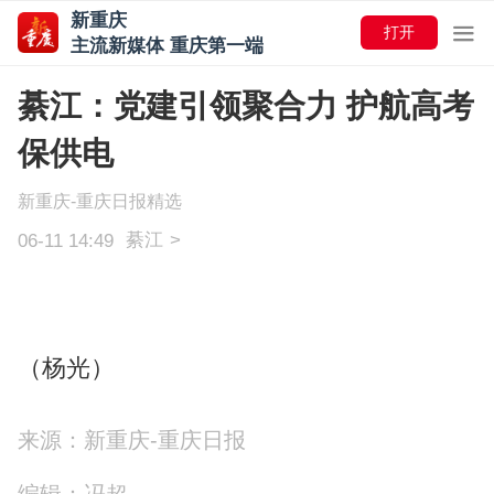
新重庆
打开
主流新媒体 重庆第一端
綦江：党建引领聚合力 护航高考
保供电
新重庆-重庆日报精选
綦江
>
06-11 14:49
（杨光）
来源：新重庆-重庆日报
编辑：冯超