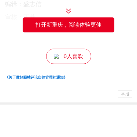
编辑：盛志信
自行者科技成功研发全国产化光学陀螺仪
审核：王萃
有何意义？于怀勇介绍，它为我国商业卫
打开新重庆，阅读体验更佳
主编：王成
星产业提供了高性能、定制化的光学陀螺
仪解决方案，进一步降低商业航天核心部
0人喜欢
件对外依赖，推动商业航天核心部件自主
化。接下来，企业将深度融入国家战略，
《关于做好跟帖评论自律管理的通知》
持续深耕商业航天、智慧海洋、矿产开发
等前沿领域，在奔向“星辰大海”的征途上铆
举报
足干劲向前冲。
（记者 廖洋 廖秋平）