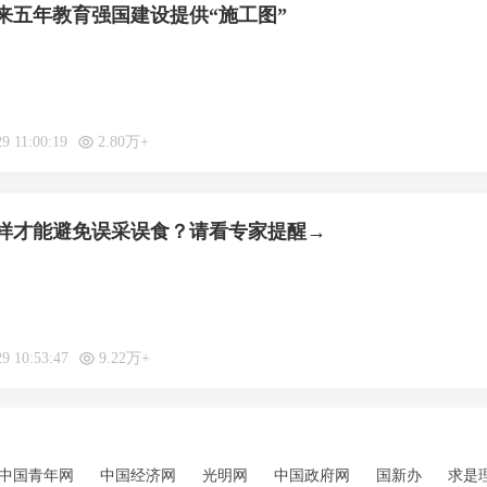
来五年教育强国建设提供“施工图”
9 11:00:19
2.80万+
样才能避免误采误食？请看专家提醒→
29 10:53:47
9.22万+
中国青年网
中国经济网
光明网
中国政府网
国新办
求是