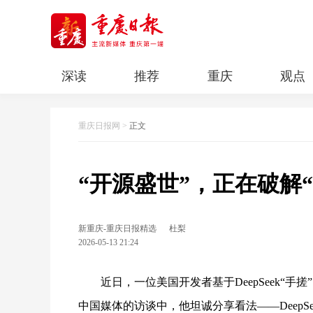
深读
推荐
重庆
观点
科教
人文
民生
清廉重庆
重庆日报网
>
正文
“开源盛世”，正在破解
新重庆-重庆日报精选
杜梨
2026-05-13 21:24
近日，一位美国开发者基于DeepSeek“手
中国媒体的访谈中，他坦诚分享看法——
Dee