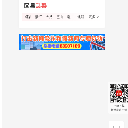
铜梁
綦江
大足
璧山
南川
北碚
更多