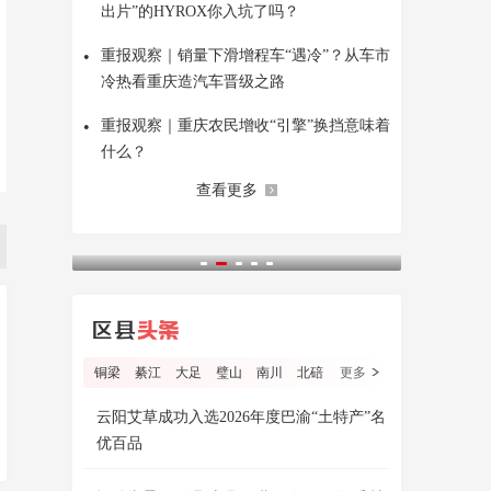
出片”的HYROX你入坑了吗？
•
重报观察｜销量下滑增程车“遇冷”？从车市
冷热看重庆造汽车晋级之路
•
重报观察｜重庆农民增收“引擎”换挡意味着
什么？
查看更多
铜梁
綦江
大足
璧山
南川
北碚
更多
云阳艾草成功入选2026年度巴渝“土特产”名
优百品