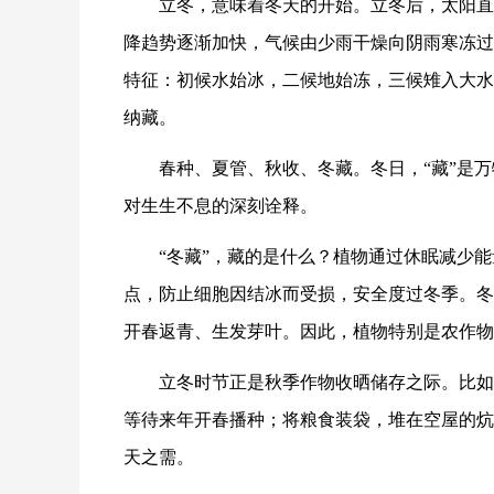
立冬，意味着冬天的开始。立冬后，太阳直
降趋势逐渐加快，气候由少雨干燥向阴雨寒冻过
特征：初候水始冰，二候地始冻，三候雉入大水
纳藏。
春种、夏管、秋收、冬藏。冬日，“藏”是
对生生不息的深刻诠释。
“冬藏”，藏的是什么？植物通过休眠减少
点，防止细胞因结冰而受损，安全度过冬季。冬
开春返青、生发芽叶。因此，植物特别是农作物
立冬时节正是秋季作物收晒储存之际。比如
等待来年开春播种；将粮食装袋，堆在空屋的炕
天之需。