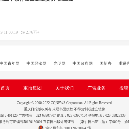
9 11:00:19
2.76万+
中国青年网
中国经济网
光明网
中国政府网
国新办
求是
站首页
|
重报集团
|
关于我们
|
广告业务
|
投稿
Copyright © 2000-2022 CQNEWS Corporation, All Rights Reserved.
重庆日报版权所有 未经书面授权 不得复制或建立镜像
120 广告招商：023-63907707 传真：023-63907104 举报电话：023-6382333
务许可证编号50120180001 互联网出版许可证号：（署）网出证（渝）字002号
渝I
渝公网安备 50011202500747号