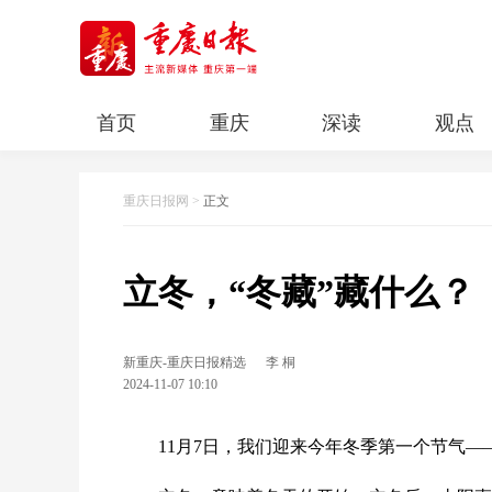
首页
重庆
深读
观点
智慧
生态
经济
科教
重庆日报网
>
正文
立冬，“冬藏”藏什么？
新重庆-重庆日报精选
李 桐
2024-11-07 10:10
11月7日，我们迎来今年冬季第一个节气—