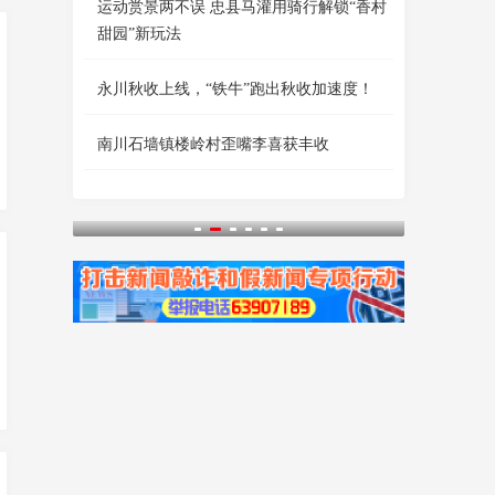
运动赏景两不误 忠县马灌用骑行解锁“香村
甜园”新玩法
永川秋收上线，“铁牛”跑出秋收加速度！
南川石墙镇楼岭村歪嘴李喜获丰收