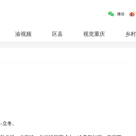
微信
渝视频
区县
视觉重庆
乡
人文
民生
清廉重庆
红岩
专题
—立冬。