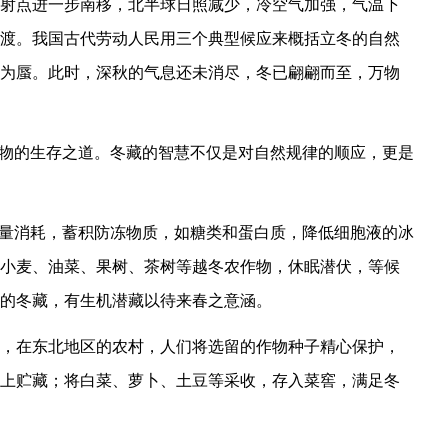
射点进一步南移，北半球日照减少，冷空气加强，气温下
渡。我国古代劳动人民用三个典型候应来概括立冬的自然
为蜃。此时，深秋的气息还未消尽，冬已翩翩而至，万物
万物的生存之道。冬藏的智慧不仅是对自然规律的顺应，更是
能量消耗，蓄积防冻物质，如糖类和蛋白质，降低细胞液的冰
小麦、油菜、果树、茶树等越冬农作物，休眠潜伏，等候
的冬藏，有生机潜藏以待来春之意涵。
，在东北地区的农村，人们将选留的作物种子精心保护，
上贮藏；将白菜、萝卜、土豆等采收，存入菜窖，满足冬