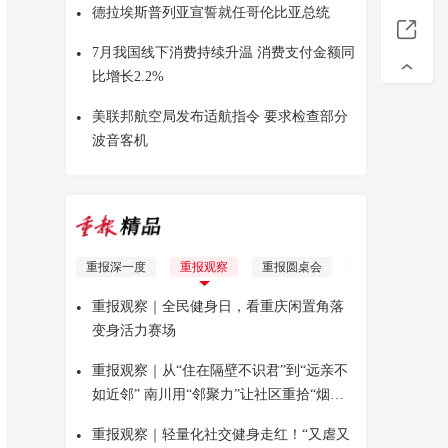
•
德拉埃斯普列亚宣誓就任哥伦比亚总统
•
7月我国线下消费持续升温 消费支付金额同
比增长2.2%
•
美联邦航空局发布适航指令 要求检查部分
波音客机
重报深一度
重报观察
重报圆桌会
理响青年
Yo
•
重报观察｜全民健身日，看重庆闲置角落
变身活力赛场
•
重报观察｜从“住在隔壁不识君”到“远亲不
如近邻” 南川用“邻聚力”让社区重拾“烟火
气”
•
重报观察｜轻量化社交健身走红！“又虐又