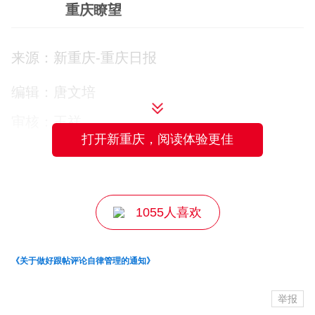
本。汛期防灾减灾，重中之重是要及时发
重庆瞭望
现风险隐患。
早一点发现风险隐患，就可
来源：新重庆-重庆日报
以控制在小，化解在当地，消灭在萌芽，
避免
后期
产生高昂的救灾与重建成本。
编辑：唐文培
审核：王祥
众所周知，汛情来临，安全隐患丛生，特
打开新重庆，阅读体验更佳
别是强降雨、狂风等极端天气诱发的山
主编：王方杰
洪、城市内涝、地质灾害的风险系数急剧
攀升，每一分每一秒都暗藏危机。相关部
1055人喜欢
门务必做好值班值守，加强预警调度和应
急响应联动，打好“
人防+技防
”组合拳，确
《关于做好跟帖评论自律管理的通知》
保各类险情和隐患早发现、早报告、早处
举报
置。