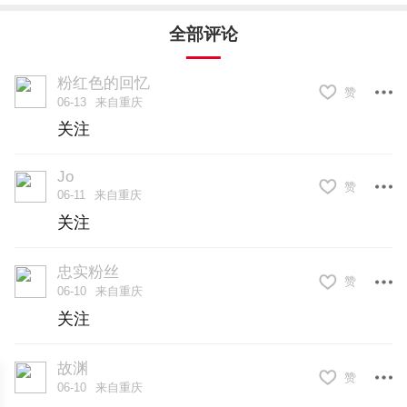
全部评论
比如，在应对前不久的强降雨中，江津区
应急管理局统筹各镇街、各行业部门开展
粉红色的回忆
赞
06-13
来自重庆
拉网式隐患排查，紧盯山洪地质灾害点、
关注
低洼易涝区域、老旧房屋、河道沟渠等关
Jo
键点位，全方位排查整治防汛安全隐患，
赞
06-11
来自重庆
累计紧急避险转移107户202人，筑牢汛期
关注
安全防线。
忠实粉丝
赞
06-10
来自重庆
当然，汛期里的风险隐患并不是一成不变
关注
的，随着时间推移或者环境的变化，它也
会随之变化。
灾难没有如果，别让“侥
故渊
赞
06-10
来自重庆
幸”引发“不幸”。
因此，各级各部门必须摒